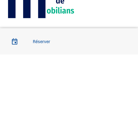
Réserver
Liens importants
Quand passer votre contrôle ?
Liens utiles
Mentions légales
Contact
Accès professionnels
Relance
Eviter la contre visite